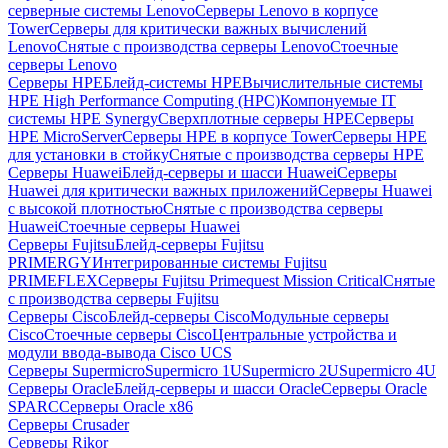
серверные системы Lenovo
Серверы Lenovo в корпусе
Tower
Серверы для критически важных вычислений
Lenovo
Снятые с производства серверы Lenovo
Стоечные
серверы Lenovo
Серверы HPE
Блейд-системы HPE
Вычислительные системы
HPE High Performance Computing (HPC)
Компонуемые IT
системы HPE Synergy
Сверхплотные серверы HPE
Серверы
HPE MicroServer
Серверы HPE в корпусе Tower
Серверы HPE
для установки в стойку
Снятые с производства серверы HPE
Серверы Huawei
Блейд-серверы и шасси Huawei
Серверы
Huawei для критически важных приложений
Серверы Huawei
с высокой плотностью
Снятые с производства серверы
Huawei
Стоечные серверы Huawei
Серверы Fujitsu
Блейд-серверы Fujitsu
PRIMERGY
Интегрированные системы Fujitsu
PRIMEFLEX
Серверы Fujitsu Primequest Mission Critical
Снятые
с производства серверы Fujitsu
Серверы Cisco
Блейд-серверы Cisco
Модульные серверы
Cisco
Стоечные серверы Cisco
Центральные устройства и
модули ввода-вывода Cisco UCS
Серверы Supermicro
Supermicro 1U
Supermicro 2U
Supermicro 4U
Серверы Oracle
Блейд-серверы и шасси Oracle
Серверы Oracle
SPARC
Серверы Oracle x86
Серверы Crusader
Серверы Rikor