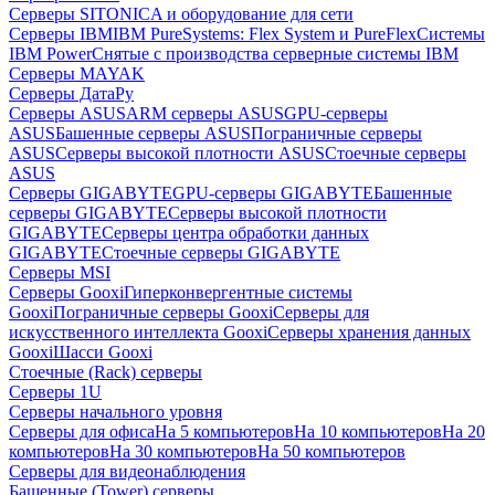
Серверы SITONICA и оборудование для сети
Серверы IBM
IBM PureSystems: Flex System и PureFlex
Системы
IBM Power
Снятые с производства серверные системы IBM
Серверы MAYAK
Серверы ДатаРу
Серверы ASUS
ARM серверы ASUS
GPU-серверы
ASUS
Башенные серверы ASUS
Пограничные серверы
ASUS
Серверы высокой плотности ASUS
Стоечные серверы
ASUS
Серверы GIGABYTE
GPU-серверы GIGABYTE
Башенные
серверы GIGABYTE
Серверы высокой плотности
GIGABYTE
Серверы центра обработки данных
GIGABYTE
Стоечные серверы GIGABYTE
Серверы MSI
Серверы Gooxi
Гиперконвергентные системы
Gooxi
Пограничные серверы Gooxi
Серверы для
искусственного интеллекта Gooxi
Серверы хранения данных
Gooxi
Шасси Gooxi
Стоечные (Rack) серверы
Серверы 1U
Серверы начального уровня
Серверы для офиса
На 5 компьютеров
На 10 компьютеров
На 20
компьютеров
На 30 компьютеров
На 50 компьютеров
Серверы для видеонаблюдения
Башенные (Tower) серверы