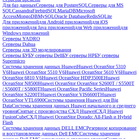
Для баз данных
Серверы для PostgreSQL
Серверы для MS
SQL
Cassandra
FirebirdSQL
MariaDB
Microsoft
Access
MongoDB
MySQL
Oracle Database
Redis
SQLite
Для приложений
для Android приложений
для iOS
приложений
для Java приложений
для Web приложений
для
Windows приложений
Серверы YADRO
Серверы Dahua
Серверы для 3D моделирования
Серверы БУ
БУ серверы Dell
БУ серверы HP
БУ серверы
Supermicro
Системы хранения данных Huawei
Huawei OceanStor 5310
V6
Huawei OceanStor 5510 V6
Huawei OceanStor 5610 V6
Huawei
OceanStor 6810 V6
Huawei OceanStor HDP3500E
Huawei
OceanStor N8500
Huawei OceanStor OceanStor S2600T / S5500T
/ S5600T / S5800T
Huawei OceanStor Pacific Series
Huawei
OceanStor S2200T
Huawei OceanStor VIS6600T
Huawei
OceanStor VTL6900
Системы хранения Huawei для Big
Data
Системы хранения данных Huawei начального и среднего
уровня
Снятые с производства СХД Huawei
СХД Huawei
FusionCube
СХД Huawei OceanStor Dorado: All-Flash и Hybrid
Flash
Системы хранения данных DELL EMC
Резервное копирование
и восстановление данных Dell EMC
Системы хранения