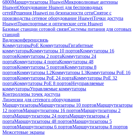
6800
Маршрутизаторы Huawei
Микроволновые антенны
Huawei
Оборудование Huawei для беспроводных
сетей
Решения Huawei по безопасности сети
Снятое с
производства сетевое оборудование Huawei
Точки доступа
Huawei
Транспортные и оптические сети Huawei
Базовые станции сотовой связи
Системы питания для сотовых
станций
Видеоконференцсвязь
Коммутаторы
PoE Коммутаторы
Гигабитные
коммутаторы
Коммутаторы 10 портов
Коммутаторы 16
портов
Коммутаторы 2 порта
Коммутаторы 24
порта
Коммутаторы 4 порта
Коммутаторы 48
портов
Коммутаторы 5 портов
Коммутаторы 8
портов
Коммутаторы L2
Коммутаторы L3
Коммутаторы PoE 16
портов
Коммутаторы PoE 24 порта
Коммутаторы PoE 32
порта
Коммутаторы PoE 8 портов
Неуправляемые
коммутаторы
Управляемые коммутаторы
Контроллеры точек доступа
Лицензии для сетевого оборудования
Маршрутизаторы
Маршрутизаторы 10 портов
Маршрутизаторы
12 портов
Маршрутизаторы 16 портов
Маршрутизаторы 2
порта
Маршрутизаторы 24 порта
Маршрутизаторы 4
порта
Маршрутизаторы 48 портов
Маршрутизаторы 5
портов
Маршрутизаторы 6 портов
Маршрутизаторы 8 портов
Межсетевые экраны