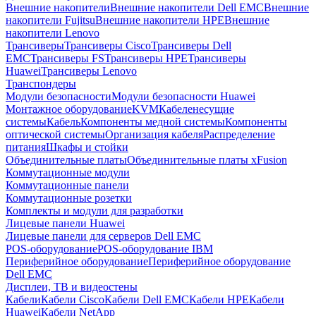
Внешние накопители
Внешние накопители Dell EMC
Внешние
накопители Fujitsu
Внешние накопители HPE
Внешние
накопители Lenovo
Трансиверы
Трансиверы Cisco
Трансиверы Dell
EMC
Трансиверы FS
Трансиверы HPE
Трансиверы
Huawei
Трансиверы Lenovo
Транспондеры
Модули безопасности
Модули безопасности Huawei
Монтажное оборудование
KVM
Кабеленесущие
системы
Кабель
Компоненты медной системы
Компоненты
оптической системы
Организация кабеля
Распределение
питания
Шкафы и стойки
Объединительные платы
Объединительные платы xFusion
Коммутационные модули
Коммутационные панели
Коммутационные розетки
Комплекты и модули для разработки
Лицевые панели Huawei
Лицевые панели для серверов Dell EMC
POS-оборудование
POS-оборудование IBM
Периферийное оборудование
Периферийное оборудование
Dell EMC
Дисплеи, ТВ и видеостены
Кабели
Кабели Cisco
Кабели Dell EMC
Кабели HPE
Кабели
Huawei
Кабели NetApp