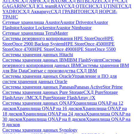
ATLAS
СХД Aрго
СХД BAUM
СХД BITBLAZE
СХД F+
СХД
GAGARIN
СХД ICL teamRAY
СХД QTECH
СХД UTINET
СХД
YADRO
СХД Аквариус
СХД ГРАВИТОН
СХД НОРСИ-
ТРАНС
Сетевые хранилища Asustor
Asustor Drivestor
Asustor
Flashstor
Asustor Lockerstor
Asustor Nimbustor
Сетевые хранилища TerraMaster
Системы резервного копирования HPE StoreOnce
HPE
StoreOnce 2900 Backup System
HPE StoreOnce 4500
HPE
StoreOnce 4700
HPE StoreOnce 4900
HPE StoreOnce 5500
Системы хранения данных Hitachi
Системы хранения данных IBM
IBM FlashSystem
Системы
резервного копирования данных IBM
Системы хранения IBM
для Big Data
Снятые с производства СХД IBM
Системы хранения данных Oracle
Управление и ПО для
систем хранения данных Oracle
Системы хранения данных Panasas
Panasas ActiveStor Prime
Системы хранения данных Pure Storage
СХД PureStorage
FlashArray //M
СХД PureStorage FlashArray //X
Системы хранения данных QNAP
Хранилища QNAP на 12
дисков
Хранилища QNAP на 16 дисков
Хранилища QNAP на
18 дисков
Хранилища QNAP на 24 диска
Хранилища QNAP на
30 дисков
Хранилища QNAP на 8 дисков
Хранилища QNAP на
9 дисков
Системы хранения данных Synology