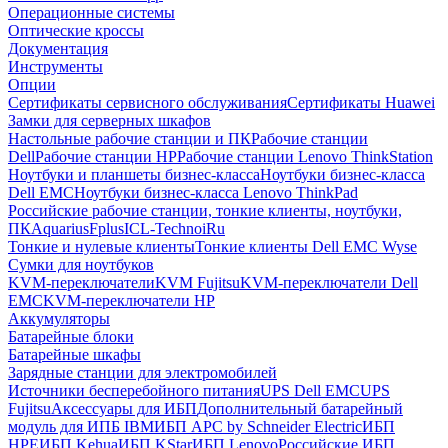
Операционные системы
Оптические кроссы
Документация
Инструменты
Опции
Сертификаты сервисного обслуживания
Сертификаты Huawei
Замки для серверных шкафов
Настольные рабочие станции и ПК
Рабочие станции
Dell
Рабочие станции HP
Рабочие станции Lenovo ThinkStation
Ноутбуки и планшеты бизнес-класса
Ноутбуки бизнес-класса
Dell EMC
Ноутбуки бизнес-класса Lenovo ThinkPad
Российские рабочие станции, тонкие клиенты, ноутбуки,
ПК
Aquarius
Fplus
ICL-Techno
iRu
Тонкие и нулевые клиенты
Тонкие клиенты Dell EMC Wyse
Сумки для ноутбуков
KVM-переключатели
KVM Fujitsu
KVM-переключатели Dell
EMC
KVM-переключатели HP
Аккумуляторы
Батарейные блоки
Батарейные шкафы
Зарядные станции для электромобилей
Источники бесперебойного питания
UPS Dell EMC
UPS
Fujitsu
Аксессуары для ИБП
Дополнительный батарейный
модуль для ИПБ IBM
ИБП APC by Schneider Electric
ИБП
HPE
ИБП Kehua
ИБП KStar
ИБП Lenovo
Российские ИБП