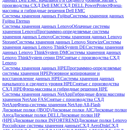
данных Dell EMC начального и среднего уровня
Снятые с
производства СХД Dell EMC
СХД DELL PowerProtect
Флеш-
массивы и гибридные решения Dell EMC
Системы хранения данных Fujitsu
Системы хранения данных
Fujitsu Eternus
Системы хранения данных Lenovo
Облачные системы
хранения Lenovo
Программно-определяемые системы
хранения данных Lenovo
Системы хранения данных Lenovo
Storage
Системы хранения данных Lenovo Storwize
Системы
хранения данных Lenovo ThinkSystem DE
Системы хранения
данных Lenovo ThinkSystem DM
Системы хранения данных
Lenovo ThinkSystem серии DS
Снятые с производства СХД
Lenovo
Системы хранения данных HPE
Программно-определяемые
системы хранения HPE
Резервное копирование и
восстановление данных HPE
Системы хранения данных
начального и среднего уровня HPE
Снятые с производства
СХД HPE
Флеш-массивы и гибридные решения HPE
Cистемы хранения данных NetApp
Гибридные флеш массивы
хранения NetApp FAS
Снятые с производства СХД
NetApp
Флеш-системы хранения NetApp All-Flash
Дисковые полки (JBOD)
Дисковые полки AIC
Дисковые полки
Areca
Дисковые полки DELL
Дисковые полки HP
(HPE)
Дисковые полки INFORTREND
Дисковые полки Lenovo
Российские системы хранения данных
СХД AeroDisk
СХД