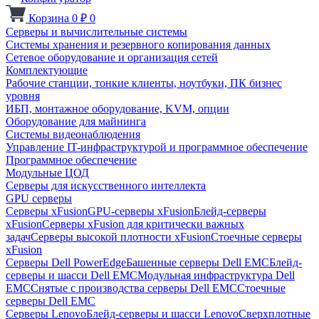
Корзина
0
₽
0
Серверы и вычислительные системы
Системы хранения и резервного копирования данных
Сетевое оборудование и организация сетей
Комплектующие
Рабочие станции, тонкие клиенты, ноутбуки, ПК бизнес
уровня
ИБП, монтажное оборудование, KVM, опции
Оборудование для майнинга
Системы видеонаблюдения
Управление IT-инфраструктурой и программное обеспечение
Программное обеспечение
Модульные ЦОД
Серверы для искусственного интеллекта
GPU серверы
Серверы xFusion
GPU-серверы xFusion
Блейд-серверы
xFusion
Серверы xFusion для критически важных
задач
Серверы высокой плотности xFusion
Стоечные серверы
xFusion
Серверы Dell PowerEdge
Башенные серверы Dell EMC
Блейд-
серверы и шасси Dell EMC
Модульная инфраструктура Dell
EMC
Снятые с производства серверы Dell EMC
Стоечные
серверы Dell EMC
Серверы Lenovo
Блейд-серверы и шасси Lenovo
Сверхплотные