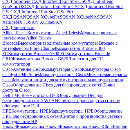
СХД Infortrend
СХД Infortrend EonStor CS
СХД Infortrend
EonStor DS
СХД Infortrend EonStor GS
СХД Infortrend EonStor
GSe
СХД Infortrend EonStor GSe Pro
СХД QSAN
QSAN XCubeFAS
QSAN XCubeNAS
QSAN
XCubeNXT
QSAN XCubeSAN
СХД Supermicro
Allied Telesis
Коммутаторы Allied Telesis
Мультисервисные
платформы Allied Telesis
Brocade
Высокопроизводительные коммутаторы Brocade с
интерфейсом Fibre Channel
Коммутатор Brocade 300
FC
Коммутатор Brocade 5300 FC
Коммутаторы Brocade
G610
Коммутаторы Brocade G620
Лицензии для FC
коммутаторов
Cisco
Антенны Cisco
Коммутаторы Cisco
Коммутаторы Cisco
Catalyst 2940 Series
Маршрутизаторы Cisco
Межсетевые экраны
Cisco
Модули и опции для коммутаторов и маршрутизаторов
Cisco
Оборудование Cisco для беспроводных сетей
Точки
доступа Cisco
Dell EMC
Коммутаторы Dell
Оборудование Dell для
беспроводных сетей WLAN
Снятое с производства сетевое
оборудование Dell
HPE
Коммутаторы HPE
Маршрутизаторы HPE
Оборудование
HPE для беспроводных сетей
Снятое с производства сетевое
оборудование HP
Huawei
Коммутаторы Huawei
Коммутаторы HuaweiCloudEngine