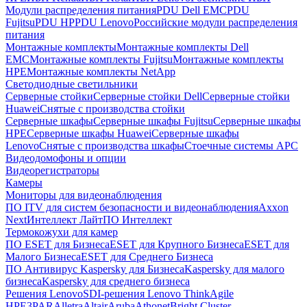
Модули распределения питания
PDU Dell EMC
PDU
Fujitsu
PDU HP
PDU Lenovo
Российские модули распределения
питания
Монтажные комплекты
Монтажные комплекты Dell
EMC
Монтажные комплекты Fujitsu
Монтажные комплекты
HPE
Монтажные комплекты NetApp
Светодиодные светильники
Серверные стойки
Серверные стойки Dell
Серверные стойки
Huawei
Снятые с производства стойки
Серверные шкафы
Серверные шкафы Fujitsu
Серверные шкафы
HPE
Серверные шкафы Huawei
Серверные шкафы
Lenovo
Снятые с производства шкафы
Стоечные системы APC
Видеодомофоны и опции
Видеорегистраторы
Камеры
Мониторы для видеонаблюдения
ПО ITV для систем безопасности и видеонаблюдения
Axxon
Next
Интеллект Лайт
ПО Интеллект
Термокожухи для камер
ПО ESET для Бизнеса
ESET для Крупного Бизнеса
ESET для
Малого Бизнеса
ESET для Среднего Бизнеса
ПО Антивирус Kaspersky для Бизнеса
Kaspersky для малого
бизнеса
Kaspersky для среднего бизнеса
Решения Lenovo
SDI-решения Lenovo ThinkAgile
HPE
3PAR
Alletra
Altair
Aruba
Athonet
Bright Cluster