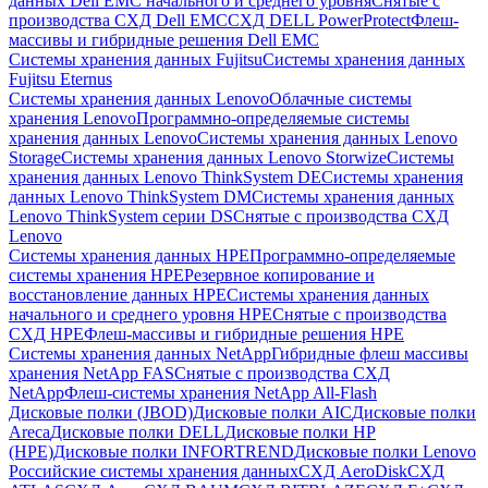
данных Dell EMC начального и среднего уровня
Снятые с
производства СХД Dell EMC
СХД DELL PowerProtect
Флеш-
массивы и гибридные решения Dell EMC
Системы хранения данных Fujitsu
Системы хранения данных
Fujitsu Eternus
Системы хранения данных Lenovo
Облачные системы
хранения Lenovo
Программно-определяемые системы
хранения данных Lenovo
Системы хранения данных Lenovo
Storage
Системы хранения данных Lenovo Storwize
Системы
хранения данных Lenovo ThinkSystem DE
Системы хранения
данных Lenovo ThinkSystem DM
Системы хранения данных
Lenovo ThinkSystem серии DS
Снятые с производства СХД
Lenovo
Системы хранения данных HPE
Программно-определяемые
системы хранения HPE
Резервное копирование и
восстановление данных HPE
Системы хранения данных
начального и среднего уровня HPE
Снятые с производства
СХД HPE
Флеш-массивы и гибридные решения HPE
Cистемы хранения данных NetApp
Гибридные флеш массивы
хранения NetApp FAS
Снятые с производства СХД
NetApp
Флеш-системы хранения NetApp All-Flash
Дисковые полки (JBOD)
Дисковые полки AIC
Дисковые полки
Areca
Дисковые полки DELL
Дисковые полки HP
(HPE)
Дисковые полки INFORTREND
Дисковые полки Lenovo
Российские системы хранения данных
СХД AeroDisk
СХД