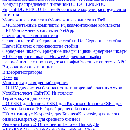
Модули распределения питания
PDU Dell EMC
PDU
Fujitsu
PDU HP
PDU Lenovo
Российские модули распределения
питания
Монтажные комплекты
Монтажные комплекты Dell
EMC
Монтажные комплекты Fujitsu
Монтажные комплекты
HPE
Монтажные комплекты NetApp
Светодиодные светильники
Серверные стойки
Серверные стойки Dell
Серверные стойки
Huawei
Снятые с производства стойки
Серверные шкафы
Серверные шкафы Fujitsu
Серверные шкафы
HPE
Серверные шкафы Huawei
Серверные шкафы
Lenovo
Снятые с производства шкафы
Стоечные системы APC
Видеодомофоны и опции
Видеорегистраторы
Камеры
Мониторы для видеонаблюдения
ПО ITV для систем безопасности и видеонаблюдения
Axxon
Next
Интеллект Лайт
ПО Интеллект
Термокожухи для камер
ПО ESET для Бизнеса
ESET для Крупного Бизнеса
ESET для
Малого Бизнеса
ESET для Среднего Бизнеса
ПО Антивирус Kaspersky для Бизнеса
Kaspersky для малого
бизнеса
Kaspersky для среднего бизнеса
Решения Lenovo
SDI-решения Lenovo ThinkAgile
HPE
3PAR
Alletra
Altair
Aruba
Athonet
Bright Cluster