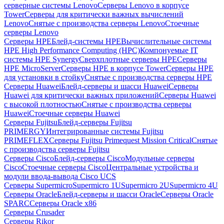
серверные системы Lenovo
Серверы Lenovo в корпусе
Tower
Серверы для критически важных вычислений
Lenovo
Снятые с производства серверы Lenovo
Стоечные
серверы Lenovo
Серверы HPE
Блейд-системы HPE
Вычислительные системы
HPE High Performance Computing (HPC)
Компонуемые IT
системы HPE Synergy
Сверхплотные серверы HPE
Серверы
HPE MicroServer
Серверы HPE в корпусе Tower
Серверы HPE
для установки в стойку
Снятые с производства серверы HPE
Серверы Huawei
Блейд-серверы и шасси Huawei
Серверы
Huawei для критически важных приложений
Серверы Huawei
с высокой плотностью
Снятые с производства серверы
Huawei
Стоечные серверы Huawei
Серверы Fujitsu
Блейд-серверы Fujitsu
PRIMERGY
Интегрированные системы Fujitsu
PRIMEFLEX
Серверы Fujitsu Primequest Mission Critical
Снятые
с производства серверы Fujitsu
Серверы Cisco
Блейд-серверы Cisco
Модульные серверы
Cisco
Стоечные серверы Cisco
Центральные устройства и
модули ввода-вывода Cisco UCS
Серверы Supermicro
Supermicro 1U
Supermicro 2U
Supermicro 4U
Серверы Oracle
Блейд-серверы и шасси Oracle
Серверы Oracle
SPARC
Серверы Oracle x86
Серверы Crusader
Серверы Rikor