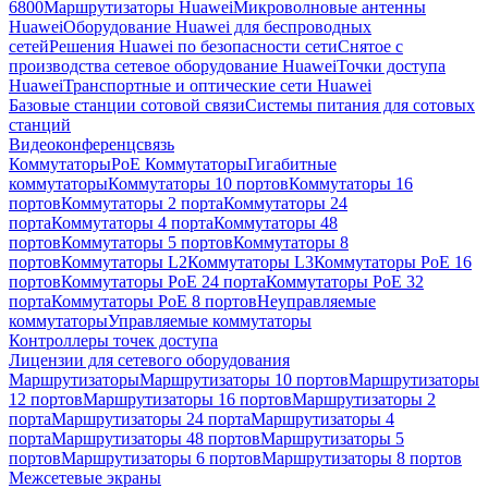
6800
Маршрутизаторы Huawei
Микроволновые антенны
Huawei
Оборудование Huawei для беспроводных
сетей
Решения Huawei по безопасности сети
Снятое с
производства сетевое оборудование Huawei
Точки доступа
Huawei
Транспортные и оптические сети Huawei
Базовые станции сотовой связи
Системы питания для сотовых
станций
Видеоконференцсвязь
Коммутаторы
PoE Коммутаторы
Гигабитные
коммутаторы
Коммутаторы 10 портов
Коммутаторы 16
портов
Коммутаторы 2 порта
Коммутаторы 24
порта
Коммутаторы 4 порта
Коммутаторы 48
портов
Коммутаторы 5 портов
Коммутаторы 8
портов
Коммутаторы L2
Коммутаторы L3
Коммутаторы PoE 16
портов
Коммутаторы PoE 24 порта
Коммутаторы PoE 32
порта
Коммутаторы PoE 8 портов
Неуправляемые
коммутаторы
Управляемые коммутаторы
Контроллеры точек доступа
Лицензии для сетевого оборудования
Маршрутизаторы
Маршрутизаторы 10 портов
Маршрутизаторы
12 портов
Маршрутизаторы 16 портов
Маршрутизаторы 2
порта
Маршрутизаторы 24 порта
Маршрутизаторы 4
порта
Маршрутизаторы 48 портов
Маршрутизаторы 5
портов
Маршрутизаторы 6 портов
Маршрутизаторы 8 портов
Межсетевые экраны