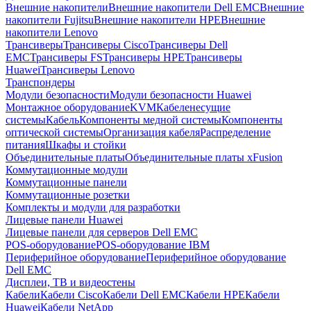
Внешние накопители
Внешние накопители Dell EMC
Внешние
накопители Fujitsu
Внешние накопители HPE
Внешние
накопители Lenovo
Трансиверы
Трансиверы Cisco
Трансиверы Dell
EMC
Трансиверы FS
Трансиверы HPE
Трансиверы
Huawei
Трансиверы Lenovo
Транспондеры
Модули безопасности
Модули безопасности Huawei
Монтажное оборудование
KVM
Кабеленесущие
системы
Кабель
Компоненты медной системы
Компоненты
оптической системы
Организация кабеля
Распределение
питания
Шкафы и стойки
Объединительные платы
Объединительные платы xFusion
Коммутационные модули
Коммутационные панели
Коммутационные розетки
Комплекты и модули для разработки
Лицевые панели Huawei
Лицевые панели для серверов Dell EMC
POS-оборудование
POS-оборудование IBM
Периферийное оборудование
Периферийное оборудование
Dell EMC
Дисплеи, ТВ и видеостены
Кабели
Кабели Cisco
Кабели Dell EMC
Кабели HPE
Кабели
Huawei
Кабели NetApp