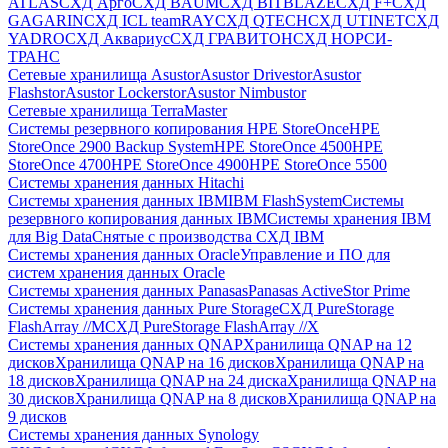
ATLAS
СХД Aрго
СХД BAUM
СХД BITBLAZE
СХД F+
СХД
GAGARIN
СХД ICL teamRAY
СХД QTECH
СХД UTINET
СХД
YADRO
СХД Аквариус
СХД ГРАВИТОН
СХД НОРСИ-
ТРАНС
Сетевые хранилища Asustor
Asustor Drivestor
Asustor
Flashstor
Asustor Lockerstor
Asustor Nimbustor
Сетевые хранилища TerraMaster
Системы резервного копирования HPE StoreOnce
HPE
StoreOnce 2900 Backup System
HPE StoreOnce 4500
HPE
StoreOnce 4700
HPE StoreOnce 4900
HPE StoreOnce 5500
Системы хранения данных Hitachi
Системы хранения данных IBM
IBM FlashSystem
Системы
резервного копирования данных IBM
Системы хранения IBM
для Big Data
Снятые с производства СХД IBM
Системы хранения данных Oracle
Управление и ПО для
систем хранения данных Oracle
Системы хранения данных Panasas
Panasas ActiveStor Prime
Системы хранения данных Pure Storage
СХД PureStorage
FlashArray //M
СХД PureStorage FlashArray //X
Системы хранения данных QNAP
Хранилища QNAP на 12
дисков
Хранилища QNAP на 16 дисков
Хранилища QNAP на
18 дисков
Хранилища QNAP на 24 диска
Хранилища QNAP на
30 дисков
Хранилища QNAP на 8 дисков
Хранилища QNAP на
9 дисков
Системы хранения данных Synology