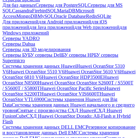
Для баз данных
Серверы для PostgreSQL
Серверы для MS
SQL
Cassandra
FirebirdSQL
MariaDB
Microsoft
Access
MongoDB
MySQL
Oracle Database
Redis
SQLite
Для приложений
для Android приложений
для iOS
приложений
для Java приложений
для Web приложений
для
Windows приложений
Серверы YADRO
Серверы Dahua
Серверы для 3D моделирования
Серверы БУ
БУ серверы Dell
БУ серверы HP
БУ серверы
Supermicro
Системы хранения данных Huawei
Huawei OceanStor 5310
V6
Huawei OceanStor 5510 V6
Huawei OceanStor 5610 V6
Huawei
OceanStor 6810 V6
Huawei OceanStor HDP3500E
Huawei
OceanStor N8500
Huawei OceanStor OceanStor S2600T / S5500T
/ S5600T / S5800T
Huawei OceanStor Pacific Series
Huawei
OceanStor S2200T
Huawei OceanStor VIS6600T
Huawei
OceanStor VTL6900
Системы хранения Huawei для Big
Data
Системы хранения данных Huawei начального и среднего
уровня
Снятые с производства СХД Huawei
СХД Huawei
FusionCube
СХД Huawei OceanStor Dorado: All-Flash и Hybrid
Flash
Системы хранения данных DELL EMC
Резервное копирование
и восстановление данных Dell EMC
Системы хранения