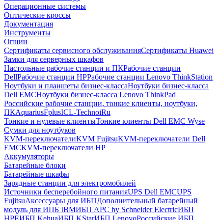
Операционные системы
Оптические кроссы
Документация
Инструменты
Опции
Сертификаты сервисного обслуживания
Сертификаты Huawei
Замки для серверных шкафов
Настольные рабочие станции и ПК
Рабочие станции
Dell
Рабочие станции HP
Рабочие станции Lenovo ThinkStation
Ноутбуки и планшеты бизнес-класса
Ноутбуки бизнес-класса
Dell EMC
Ноутбуки бизнес-класса Lenovo ThinkPad
Российские рабочие станции, тонкие клиенты, ноутбуки,
ПК
Aquarius
Fplus
ICL-Techno
iRu
Тонкие и нулевые клиенты
Тонкие клиенты Dell EMC Wyse
Сумки для ноутбуков
KVM-переключатели
KVM Fujitsu
KVM-переключатели Dell
EMC
KVM-переключатели HP
Аккумуляторы
Батарейные блоки
Батарейные шкафы
Зарядные станции для электромобилей
Источники бесперебойного питания
UPS Dell EMC
UPS
Fujitsu
Аксессуары для ИБП
Дополнительный батарейный
модуль для ИПБ IBM
ИБП APC by Schneider Electric
ИБП
HPE
ИБП Kehua
ИБП KStar
ИБП Lenovo
Российские ИБП