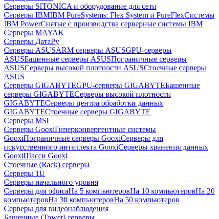
Серверы SITONICA и оборудование для сети
Серверы IBM
IBM PureSystems: Flex System и PureFlex
Системы
IBM Power
Снятые с производства серверные системы IBM
Серверы MAYAK
Серверы ДатаРу
Серверы ASUS
ARM серверы ASUS
GPU-серверы
ASUS
Башенные серверы ASUS
Пограничные серверы
ASUS
Серверы высокой плотности ASUS
Стоечные серверы
ASUS
Серверы GIGABYTE
GPU-серверы GIGABYTE
Башенные
серверы GIGABYTE
Серверы высокой плотности
GIGABYTE
Серверы центра обработки данных
GIGABYTE
Стоечные серверы GIGABYTE
Серверы MSI
Серверы Gooxi
Гиперконвергентные системы
Gooxi
Пограничные серверы Gooxi
Серверы для
искусственного интеллекта Gooxi
Серверы хранения данных
Gooxi
Шасси Gooxi
Стоечные (Rack) серверы
Серверы 1U
Серверы начального уровня
Серверы для офиса
На 5 компьютеров
На 10 компьютеров
На 20
компьютеров
На 30 компьютеров
На 50 компьютеров
Серверы для видеонаблюдения
Башенные (Tower) серверы