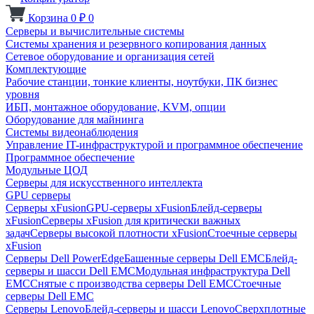
Корзина
0
₽
0
Серверы и вычислительные системы
Системы хранения и резервного копирования данных
Сетевое оборудование и организация сетей
Комплектующие
Рабочие станции, тонкие клиенты, ноутбуки, ПК бизнес
уровня
ИБП, монтажное оборудование, KVM, опции
Оборудование для майнинга
Системы видеонаблюдения
Управление IT-инфраструктурой и программное обеспечение
Программное обеспечение
Модульные ЦОД
Серверы для искусственного интеллекта
GPU серверы
Серверы xFusion
GPU-серверы xFusion
Блейд-серверы
xFusion
Серверы xFusion для критически важных
задач
Серверы высокой плотности xFusion
Стоечные серверы
xFusion
Серверы Dell PowerEdge
Башенные серверы Dell EMC
Блейд-
серверы и шасси Dell EMC
Модульная инфраструктура Dell
EMC
Снятые с производства серверы Dell EMC
Стоечные
серверы Dell EMC
Серверы Lenovo
Блейд-серверы и шасси Lenovo
Сверхплотные