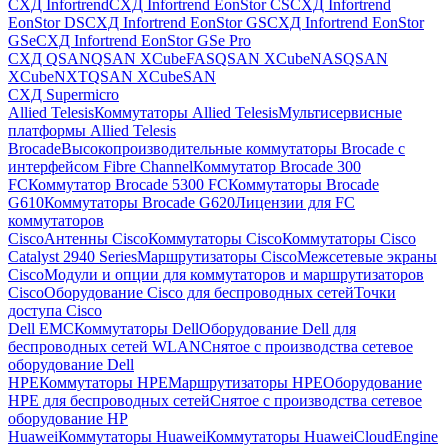
СХД Infortrend
СХД Infortrend EonStor CS
СХД Infortrend
EonStor DS
СХД Infortrend EonStor GS
СХД Infortrend EonStor
GSe
СХД Infortrend EonStor GSe Pro
СХД QSAN
QSAN XCubeFAS
QSAN XCubeNAS
QSAN
XCubeNXT
QSAN XCubeSAN
СХД Supermicro
Allied Telesis
Коммутаторы Allied Telesis
Мультисервисные
платформы Allied Telesis
Brocade
Высокопроизводительные коммутаторы Brocade с
интерфейсом Fibre Channel
Коммутатор Brocade 300
FC
Коммутатор Brocade 5300 FC
Коммутаторы Brocade
G610
Коммутаторы Brocade G620
Лицензии для FC
коммутаторов
Cisco
Антенны Cisco
Коммутаторы Cisco
Коммутаторы Cisco
Catalyst 2940 Series
Маршрутизаторы Cisco
Межсетевые экраны
Cisco
Модули и опции для коммутаторов и маршрутизаторов
Cisco
Оборудование Cisco для беспроводных сетей
Точки
доступа Cisco
Dell EMC
Коммутаторы Dell
Оборудование Dell для
беспроводных сетей WLAN
Снятое с производства сетевое
оборудование Dell
HPE
Коммутаторы HPE
Маршрутизаторы HPE
Оборудование
HPE для беспроводных сетей
Снятое с производства сетевое
оборудование HP
Huawei
Коммутаторы Huawei
Коммутаторы HuaweiCloudEngine