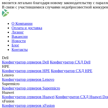
ввозится легально благодаря новому законодательству с парал
В связи с участившимися случаями недобросовестной конкуре
О Компании
Оплата и доставка
Лизинг
Вакансии
Новости
Блог
Контакты
Dell
Конфигуратор серверов Dell
Конфигуратор СХД Dell
HPE
Конфигуратор серверов HPE
Конфигуратор СХД HPE
Lenovo
Конфигуратор серверов Lenovo
Supermicro
Конфигуратор серверов Supermicro
Huawei
Конфигуратор серверов Huawei
Конфигуратор СХД Huawei Do
xFusion
Конфигуратор серверов xFusion