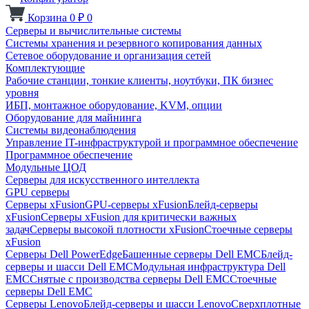
Корзина
0
₽
0
Серверы и вычислительные системы
Системы хранения и резервного копирования данных
Сетевое оборудование и организация сетей
Комплектующие
Рабочие станции, тонкие клиенты, ноутбуки, ПК бизнес
уровня
ИБП, монтажное оборудование, KVM, опции
Оборудование для майнинга
Системы видеонаблюдения
Управление IT-инфраструктурой и программное обеспечение
Программное обеспечение
Модульные ЦОД
Серверы для искусственного интеллекта
GPU серверы
Серверы xFusion
GPU-серверы xFusion
Блейд-серверы
xFusion
Серверы xFusion для критически важных
задач
Серверы высокой плотности xFusion
Стоечные серверы
xFusion
Серверы Dell PowerEdge
Башенные серверы Dell EMC
Блейд-
серверы и шасси Dell EMC
Модульная инфраструктура Dell
EMC
Снятые с производства серверы Dell EMC
Стоечные
серверы Dell EMC
Серверы Lenovo
Блейд-серверы и шасси Lenovo
Сверхплотные