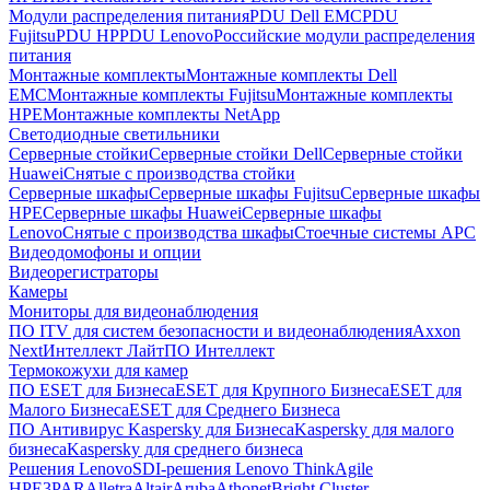
Модули распределения питания
PDU Dell EMC
PDU
Fujitsu
PDU HP
PDU Lenovo
Российские модули распределения
питания
Монтажные комплекты
Монтажные комплекты Dell
EMC
Монтажные комплекты Fujitsu
Монтажные комплекты
HPE
Монтажные комплекты NetApp
Светодиодные светильники
Серверные стойки
Серверные стойки Dell
Серверные стойки
Huawei
Снятые с производства стойки
Серверные шкафы
Серверные шкафы Fujitsu
Серверные шкафы
HPE
Серверные шкафы Huawei
Серверные шкафы
Lenovo
Снятые с производства шкафы
Стоечные системы APC
Видеодомофоны и опции
Видеорегистраторы
Камеры
Мониторы для видеонаблюдения
ПО ITV для систем безопасности и видеонаблюдения
Axxon
Next
Интеллект Лайт
ПО Интеллект
Термокожухи для камер
ПО ESET для Бизнеса
ESET для Крупного Бизнеса
ESET для
Малого Бизнеса
ESET для Среднего Бизнеса
ПО Антивирус Kaspersky для Бизнеса
Kaspersky для малого
бизнеса
Kaspersky для среднего бизнеса
Решения Lenovo
SDI-решения Lenovo ThinkAgile
HPE
3PAR
Alletra
Altair
Aruba
Athonet
Bright Cluster