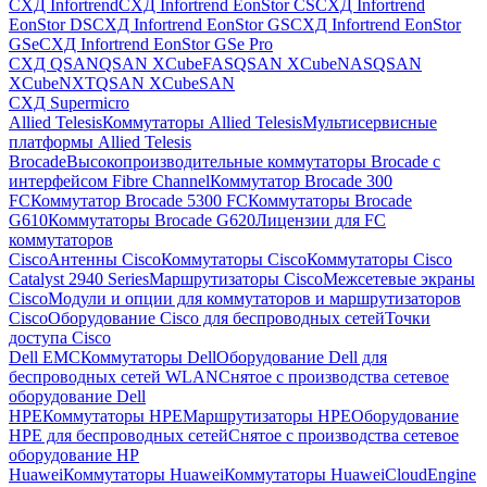
СХД Infortrend
СХД Infortrend EonStor CS
СХД Infortrend
EonStor DS
СХД Infortrend EonStor GS
СХД Infortrend EonStor
GSe
СХД Infortrend EonStor GSe Pro
СХД QSAN
QSAN XCubeFAS
QSAN XCubeNAS
QSAN
XCubeNXT
QSAN XCubeSAN
СХД Supermicro
Allied Telesis
Коммутаторы Allied Telesis
Мультисервисные
платформы Allied Telesis
Brocade
Высокопроизводительные коммутаторы Brocade с
интерфейсом Fibre Channel
Коммутатор Brocade 300
FC
Коммутатор Brocade 5300 FC
Коммутаторы Brocade
G610
Коммутаторы Brocade G620
Лицензии для FC
коммутаторов
Cisco
Антенны Cisco
Коммутаторы Cisco
Коммутаторы Cisco
Catalyst 2940 Series
Маршрутизаторы Cisco
Межсетевые экраны
Cisco
Модули и опции для коммутаторов и маршрутизаторов
Cisco
Оборудование Cisco для беспроводных сетей
Точки
доступа Cisco
Dell EMC
Коммутаторы Dell
Оборудование Dell для
беспроводных сетей WLAN
Снятое с производства сетевое
оборудование Dell
HPE
Коммутаторы HPE
Маршрутизаторы HPE
Оборудование
HPE для беспроводных сетей
Снятое с производства сетевое
оборудование HP
Huawei
Коммутаторы Huawei
Коммутаторы HuaweiCloudEngine