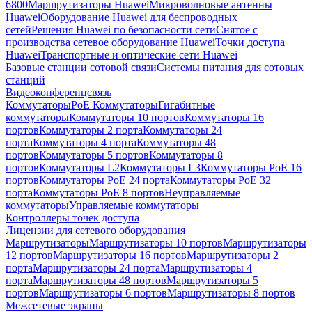
6800
Маршрутизаторы Huawei
Микроволновые антенны
Huawei
Оборудование Huawei для беспроводных
сетей
Решения Huawei по безопасности сети
Снятое с
производства сетевое оборудование Huawei
Точки доступа
Huawei
Транспортные и оптические сети Huawei
Базовые станции сотовой связи
Системы питания для сотовых
станций
Видеоконференцсвязь
Коммутаторы
PoE Коммутаторы
Гигабитные
коммутаторы
Коммутаторы 10 портов
Коммутаторы 16
портов
Коммутаторы 2 порта
Коммутаторы 24
порта
Коммутаторы 4 порта
Коммутаторы 48
портов
Коммутаторы 5 портов
Коммутаторы 8
портов
Коммутаторы L2
Коммутаторы L3
Коммутаторы PoE 16
портов
Коммутаторы PoE 24 порта
Коммутаторы PoE 32
порта
Коммутаторы PoE 8 портов
Неуправляемые
коммутаторы
Управляемые коммутаторы
Контроллеры точек доступа
Лицензии для сетевого оборудования
Маршрутизаторы
Маршрутизаторы 10 портов
Маршрутизаторы
12 портов
Маршрутизаторы 16 портов
Маршрутизаторы 2
порта
Маршрутизаторы 24 порта
Маршрутизаторы 4
порта
Маршрутизаторы 48 портов
Маршрутизаторы 5
портов
Маршрутизаторы 6 портов
Маршрутизаторы 8 портов
Межсетевые экраны