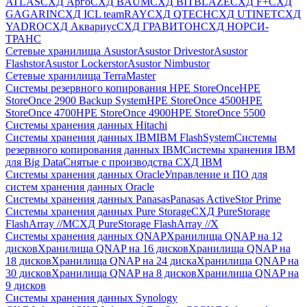
ATLAS
СХД Aрго
СХД BAUM
СХД BITBLAZE
СХД F+
СХД
GAGARIN
СХД ICL teamRAY
СХД QTECH
СХД UTINET
СХД
YADRO
СХД Аквариус
СХД ГРАВИТОН
СХД НОРСИ-
ТРАНС
Сетевые хранилища Asustor
Asustor Drivestor
Asustor
Flashstor
Asustor Lockerstor
Asustor Nimbustor
Сетевые хранилища TerraMaster
Системы резервного копирования HPE StoreOnce
HPE
StoreOnce 2900 Backup System
HPE StoreOnce 4500
HPE
StoreOnce 4700
HPE StoreOnce 4900
HPE StoreOnce 5500
Системы хранения данных Hitachi
Системы хранения данных IBM
IBM FlashSystem
Системы
резервного копирования данных IBM
Системы хранения IBM
для Big Data
Снятые с производства СХД IBM
Системы хранения данных Oracle
Управление и ПО для
систем хранения данных Oracle
Системы хранения данных Panasas
Panasas ActiveStor Prime
Системы хранения данных Pure Storage
СХД PureStorage
FlashArray //M
СХД PureStorage FlashArray //X
Системы хранения данных QNAP
Хранилища QNAP на 12
дисков
Хранилища QNAP на 16 дисков
Хранилища QNAP на
18 дисков
Хранилища QNAP на 24 диска
Хранилища QNAP на
30 дисков
Хранилища QNAP на 8 дисков
Хранилища QNAP на
9 дисков
Системы хранения данных Synology