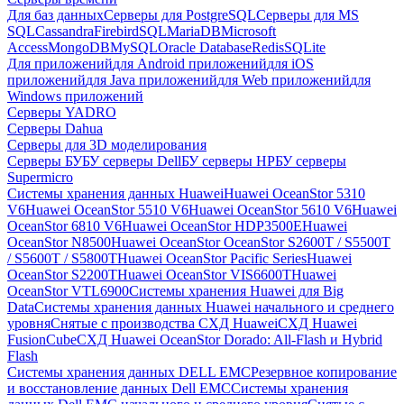
Для баз данных
Серверы для PostgreSQL
Серверы для MS
SQL
Cassandra
FirebirdSQL
MariaDB
Microsoft
Access
MongoDB
MySQL
Oracle Database
Redis
SQLite
Для приложений
для Android приложений
для iOS
приложений
для Java приложений
для Web приложений
для
Windows приложений
Серверы YADRO
Серверы Dahua
Серверы для 3D моделирования
Серверы БУ
БУ серверы Dell
БУ серверы HP
БУ серверы
Supermicro
Системы хранения данных Huawei
Huawei OceanStor 5310
V6
Huawei OceanStor 5510 V6
Huawei OceanStor 5610 V6
Huawei
OceanStor 6810 V6
Huawei OceanStor HDP3500E
Huawei
OceanStor N8500
Huawei OceanStor OceanStor S2600T / S5500T
/ S5600T / S5800T
Huawei OceanStor Pacific Series
Huawei
OceanStor S2200T
Huawei OceanStor VIS6600T
Huawei
OceanStor VTL6900
Системы хранения Huawei для Big
Data
Системы хранения данных Huawei начального и среднего
уровня
Снятые с производства СХД Huawei
СХД Huawei
FusionCube
СХД Huawei OceanStor Dorado: All-Flash и Hybrid
Flash
Системы хранения данных DELL EMC
Резервное копирование
и восстановление данных Dell EMC
Системы хранения