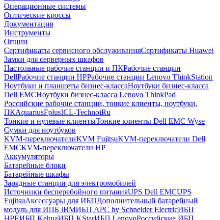
Операционные системы
Оптические кроссы
Документация
Инструменты
Опции
Сертификаты сервисного обслуживания
Сертификаты Huawei
Замки для серверных шкафов
Настольные рабочие станции и ПК
Рабочие станции
Dell
Рабочие станции HP
Рабочие станции Lenovo ThinkStation
Ноутбуки и планшеты бизнес-класса
Ноутбуки бизнес-класса
Dell EMC
Ноутбуки бизнес-класса Lenovo ThinkPad
Российские рабочие станции, тонкие клиенты, ноутбуки,
ПК
Aquarius
Fplus
ICL-Techno
iRu
Тонкие и нулевые клиенты
Тонкие клиенты Dell EMC Wyse
Сумки для ноутбуков
KVM-переключатели
KVM Fujitsu
KVM-переключатели Dell
EMC
KVM-переключатели HP
Аккумуляторы
Батарейные блоки
Батарейные шкафы
Зарядные станции для электромобилей
Источники бесперебойного питания
UPS Dell EMC
UPS
Fujitsu
Аксессуары для ИБП
Дополнительный батарейный
модуль для ИПБ IBM
ИБП APC by Schneider Electric
ИБП
HPE
ИБП Kehua
ИБП KStar
ИБП Lenovo
Российские ИБП