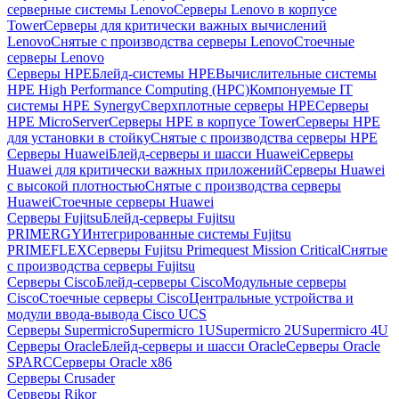
серверные системы Lenovo
Серверы Lenovo в корпусе
Tower
Серверы для критически важных вычислений
Lenovo
Снятые с производства серверы Lenovo
Стоечные
серверы Lenovo
Серверы HPE
Блейд-системы HPE
Вычислительные системы
HPE High Performance Computing (HPC)
Компонуемые IT
системы HPE Synergy
Сверхплотные серверы HPE
Серверы
HPE MicroServer
Серверы HPE в корпусе Tower
Серверы HPE
для установки в стойку
Снятые с производства серверы HPE
Серверы Huawei
Блейд-серверы и шасси Huawei
Серверы
Huawei для критически важных приложений
Серверы Huawei
с высокой плотностью
Снятые с производства серверы
Huawei
Стоечные серверы Huawei
Серверы Fujitsu
Блейд-серверы Fujitsu
PRIMERGY
Интегрированные системы Fujitsu
PRIMEFLEX
Серверы Fujitsu Primequest Mission Critical
Снятые
с производства серверы Fujitsu
Серверы Cisco
Блейд-серверы Cisco
Модульные серверы
Cisco
Стоечные серверы Cisco
Центральные устройства и
модули ввода-вывода Cisco UCS
Серверы Supermicro
Supermicro 1U
Supermicro 2U
Supermicro 4U
Серверы Oracle
Блейд-серверы и шасси Oracle
Серверы Oracle
SPARC
Серверы Oracle x86
Серверы Crusader
Серверы Rikor