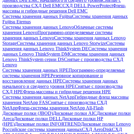
данных Dell EMC начального и среднего уровня
Снятые с
производства СХД Dell EMC
СХД DELL PowerProtect
Флеш-
массивы и гибридные решения Dell EMC
Системы хранения данных Fujitsu
Системы хранения данных
Fujitsu Eternus
Системы хранения данных Lenovo
Облачные системы
хранения Lenovo
Программно-определяемые системы
хранения данных Lenovo
Системы хранения данных Lenovo
Storage
Системы хранения данных Lenovo Storwize
Системы
хранения данных Lenovo ThinkSystem DE
Системы хранения
данных Lenovo ThinkSystem DM
Системы хранения данных
Lenovo ThinkSystem серии DS
Снятые с производства СХД
Lenovo
Системы хранения данных HPE
Программно-определяемые
системы хранения HPE
Резервное копирование и
восстановление данных HPE
Системы хранения данных
начального и среднего уровня HPE
Снятые с производства
СХД HPE
Флеш-массивы и гибридные решения HPE
Cистемы хранения данных NetApp
Гибридные флеш массивы
хранения NetApp FAS
Снятые с производства СХД
NetApp
Флеш-системы хранения NetApp All-Flash
Дисковые полки (JBOD)
Дисковые полки AIC
Дисковые полки
Areca
Дисковые полки DELL
Дисковые полки HP
(HPE)
Дисковые полки INFORTREND
Дисковые полки Lenovo
Российские системы хранения данных
СХД AeroDisk
СХД