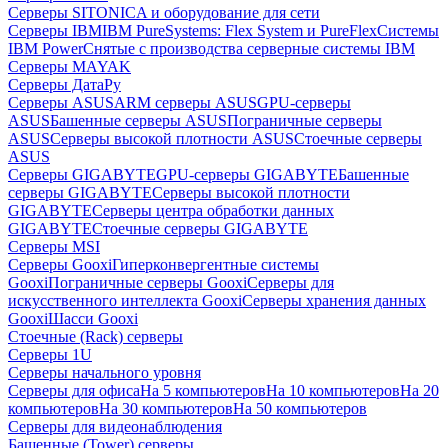
Серверы SITONICA и оборудование для сети
Серверы IBM
IBM PureSystems: Flex System и PureFlex
Системы
IBM Power
Снятые с производства серверные системы IBM
Серверы MAYAK
Серверы ДатаРу
Серверы ASUS
ARM серверы ASUS
GPU-серверы
ASUS
Башенные серверы ASUS
Пограничные серверы
ASUS
Серверы высокой плотности ASUS
Стоечные серверы
ASUS
Серверы GIGABYTE
GPU-серверы GIGABYTE
Башенные
серверы GIGABYTE
Серверы высокой плотности
GIGABYTE
Серверы центра обработки данных
GIGABYTE
Стоечные серверы GIGABYTE
Серверы MSI
Серверы Gooxi
Гиперконвергентные системы
Gooxi
Пограничные серверы Gooxi
Серверы для
искусственного интеллекта Gooxi
Серверы хранения данных
Gooxi
Шасси Gooxi
Стоечные (Rack) серверы
Серверы 1U
Серверы начального уровня
Серверы для офиса
На 5 компьютеров
На 10 компьютеров
На 20
компьютеров
На 30 компьютеров
На 50 компьютеров
Серверы для видеонаблюдения
Башенные (Tower) серверы