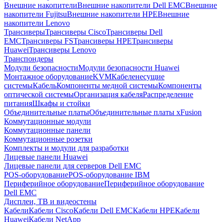
Внешние накопители
Внешние накопители Dell EMC
Внешние
накопители Fujitsu
Внешние накопители HPE
Внешние
накопители Lenovo
Трансиверы
Трансиверы Cisco
Трансиверы Dell
EMC
Трансиверы FS
Трансиверы HPE
Трансиверы
Huawei
Трансиверы Lenovo
Транспондеры
Модули безопасности
Модули безопасности Huawei
Монтажное оборудование
KVM
Кабеленесущие
системы
Кабель
Компоненты медной системы
Компоненты
оптической системы
Организация кабеля
Распределение
питания
Шкафы и стойки
Объединительные платы
Объединительные платы xFusion
Коммутационные модули
Коммутационные панели
Коммутационные розетки
Комплекты и модули для разработки
Лицевые панели Huawei
Лицевые панели для серверов Dell EMC
POS-оборудование
POS-оборудование IBM
Периферийное оборудование
Периферийное оборудование
Dell EMC
Дисплеи, ТВ и видеостены
Кабели
Кабели Cisco
Кабели Dell EMC
Кабели HPE
Кабели
Huawei
Кабели NetApp